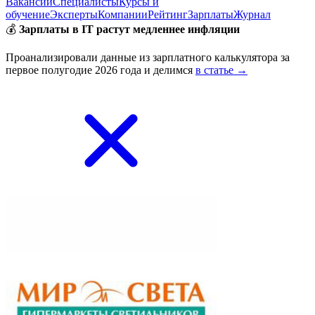
Вакансии
Специалисты
Курсы и
обучение
Эксперты
Компании
Рейтинг
Зарплаты
Журнал
💰
Зарплаты в IT растут медленнее инфляции
Проанализировали данные из зарплатного калькулятора за
первое полугодие 2026 года и делимся
в статье →