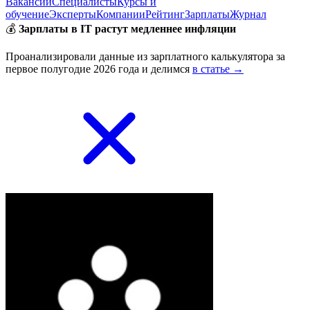
Вакансии
Специалисты
Курсы и
обучение
Эксперты
Компании
Рейтинг
Зарплаты
Журнал
💰
Зарплаты в IT растут медленнее инфляции
Проанализировали данные из зарплатного калькулятора за
первое полугодие 2026 года и делимся
в статье →