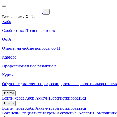
Все сервисы Хабра
Хабр
Сообщество IT-специалистов
Q&A
Ответы на любые вопросы об IT
Карьера
Профессиональное развитие в IT
Курсы
Обучение для смены профессии, роста в карьере и саморазвити
Войти
Войти через Хабр Аккаунт
Зарегистрироваться
Войти
Войти через Хабр Аккаунт
Зарегистрироваться
Вакансии
Специалисты
Курсы и обучение
Эксперты
Компании
Р