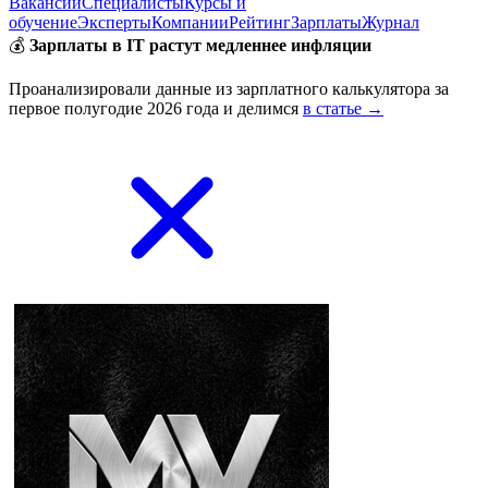
Вакансии
Специалисты
Курсы и
обучение
Эксперты
Компании
Рейтинг
Зарплаты
Журнал
💰
Зарплаты в IT растут медленнее инфляции
Проанализировали данные из зарплатного калькулятора за
первое полугодие 2026 года и делимся
в статье →