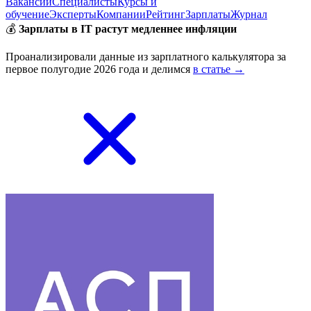
Вакансии
Специалисты
Курсы и
обучение
Эксперты
Компании
Рейтинг
Зарплаты
Журнал
💰
Зарплаты в IT растут медленнее инфляции
Проанализировали данные из зарплатного калькулятора за
первое полугодие 2026 года и делимся
в статье →