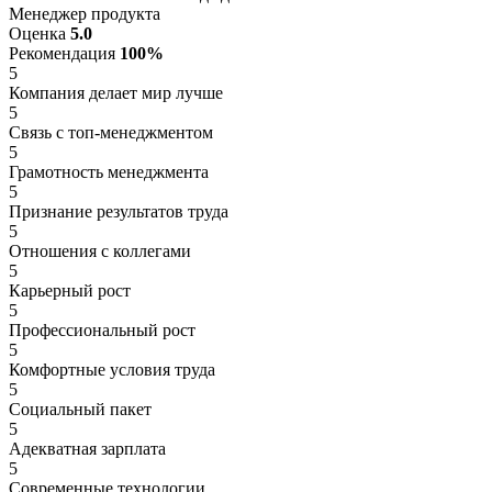
Менеджер продукта
Оценка
5.0
Рекомендация
100%
5
Компания делает мир лучше
5
Связь с топ-менеджментом
5
Грамотность менеджмента
5
Признание результатов труда
5
Отношения с коллегами
5
Карьерный рост
5
Профессиональный рост
5
Комфортные условия труда
5
Социальный пакет
5
Адекватная зарплата
5
Современные технологии