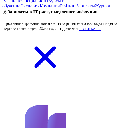
Вакансии
Специалисты
Курсы и
обучение
Эксперты
Компании
Рейтинг
Зарплаты
Журнал
💰
Зарплаты в IT растут медленнее инфляции
Проанализировали данные из зарплатного калькулятора за
первое полугодие 2026 года и делимся
в статье →