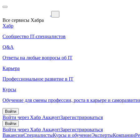
Все сервисы Хабра
Хабр
Сообщество IT-специалистов
Q&A
Ответы на любые вопросы об IT
Карьера
Профессиональное развитие в IT
Курсы
Обучение для смены профессии, роста в карьере и саморазвити
Войти
Войти через Хабр Аккаунт
Зарегистрироваться
Войти
Войти через Хабр Аккаунт
Зарегистрироваться
Вакансии
Специалисты
Курсы и обучение
Эксперты
Компании
Р