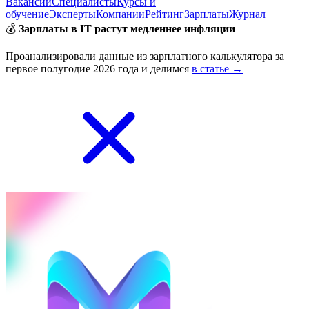
Вакансии
Специалисты
Курсы и
обучение
Эксперты
Компании
Рейтинг
Зарплаты
Журнал
💰
Зарплаты в IT растут медленнее инфляции
Проанализировали данные из зарплатного калькулятора за
первое полугодие 2026 года и делимся
в статье →