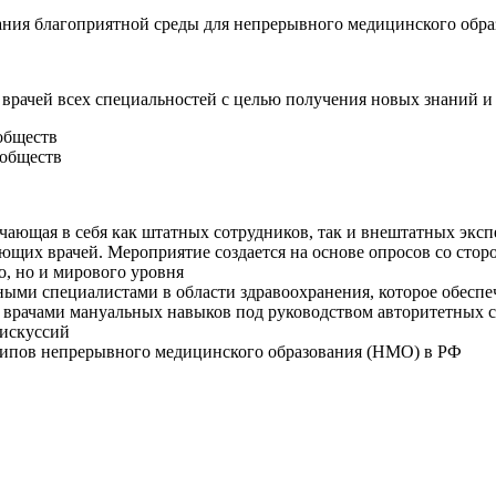
ания благоприятной среды для непрерывного медицинского обра
врачей всех специальностей с целью получения новых знаний и
обществ
ообществ
ющая в себя как штатных сотрудников, так и внештатных эксп
щих врачей. Мероприятие создается на основе опросов со стор
, но и мирового уровня
ми специалистами в области здравоохранения, которое обеспе
я врачами мануальных навыков под руководством авторитетных 
дискуссий
ципов непрерывного медицинского образования (НМО) в РФ