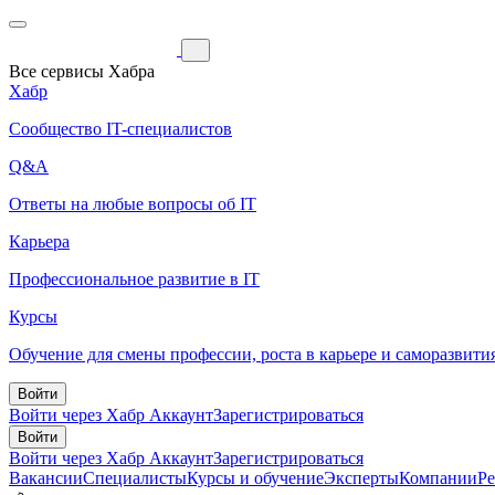
Все сервисы Хабра
Хабр
Сообщество IT-специалистов
Q&A
Ответы на любые вопросы об IT
Карьера
Профессиональное развитие в IT
Курсы
Обучение для смены профессии, роста в карьере и саморазвити
Войти
Войти через Хабр Аккаунт
Зарегистрироваться
Войти
Войти через Хабр Аккаунт
Зарегистрироваться
Вакансии
Специалисты
Курсы и обучение
Эксперты
Компании
Р