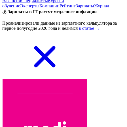
Вакансии
Специалисты
Курсы и
обучение
Эксперты
Компании
Рейтинг
Зарплаты
Журнал
💰
Зарплаты в IT растут медленнее инфляции
Проанализировали данные из зарплатного калькулятора за
первое полугодие 2026 года и делимся
в статье →