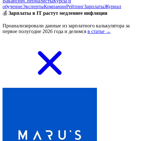
Вакансии
Специалисты
Курсы и
обучение
Эксперты
Компании
Рейтинг
Зарплаты
Журнал
💰
Зарплаты в IT растут медленнее инфляции
Проанализировали данные из зарплатного калькулятора за
первое полугодие 2026 года и делимся
в статье →