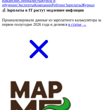
Вакансии
Специалисты
Курсы и
обучение
Эксперты
Компании
Рейтинг
Зарплаты
Журнал
💰
Зарплаты в IT растут медленнее инфляции
Проанализировали данные из зарплатного калькулятора за
первое полугодие 2026 года и делимся
в статье →