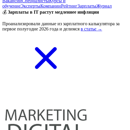
Вакансии
Специалисты
Курсы и
обучение
Эксперты
Компании
Рейтинг
Зарплаты
Журнал
💰
Зарплаты в IT растут медленнее инфляции
Проанализировали данные из зарплатного калькулятора за
первое полугодие 2026 года и делимся
в статье →