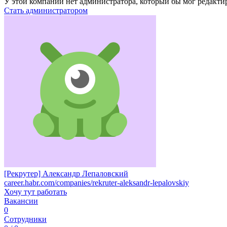
У этой компании нет администратора, который бы мог редакти
Стать администратором
[Рекрутер] Александр Лепаловский
career.habr.com/companies/rekruter-aleksandr-lepalovskiy
Хочу тут работать
Вакансии
0
Сотрудники