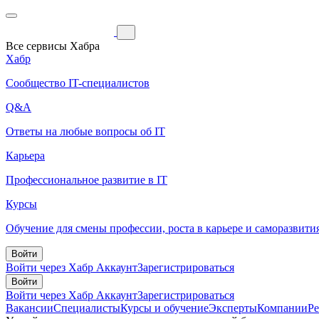
Все сервисы Хабра
Хабр
Сообщество IT-специалистов
Q&A
Ответы на любые вопросы об IT
Карьера
Профессиональное развитие в IT
Курсы
Обучение для смены профессии, роста в карьере и саморазвити
Войти
Войти через Хабр Аккаунт
Зарегистрироваться
Войти
Войти через Хабр Аккаунт
Зарегистрироваться
Вакансии
Специалисты
Курсы и обучение
Эксперты
Компании
Р