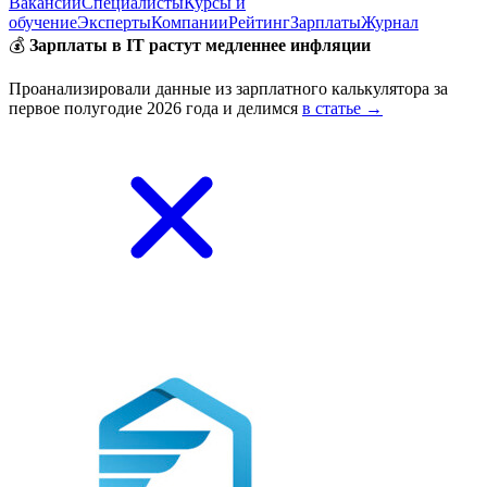
Вакансии
Специалисты
Курсы и
обучение
Эксперты
Компании
Рейтинг
Зарплаты
Журнал
💰
Зарплаты в IT растут медленнее инфляции
Проанализировали данные из зарплатного калькулятора за
первое полугодие 2026 года и делимся
в статье →