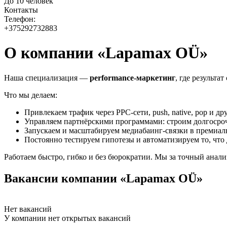
До 10 человек
Контакты
Телефон:
+375292732883
О компании «Lapamax OÜ»
Наша специализация —
performance-маркетинг
, где результат
Что мы делаем:
Привлекаем трафик через PPC-сети, push, native, pop и д
Управляем партнёрскими программами: строим долгоср
Запускаем и масштабируем медиабаинг-связки в премиа
Постоянно тестируем гипотезы и автоматизируем то, что
Работаем быстро, гибко и без бюрократии. Мы за точный анали
Вакансии компании «Lapamax OÜ»
Нет вакансий
У компании нет открытых вакансий