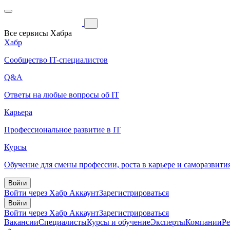
Все сервисы Хабра
Хабр
Сообщество IT-специалистов
Q&A
Ответы на любые вопросы об IT
Карьера
Профессиональное развитие в IT
Курсы
Обучение для смены профессии, роста в карьере и саморазвити
Войти
Войти через Хабр Аккаунт
Зарегистрироваться
Войти
Войти через Хабр Аккаунт
Зарегистрироваться
Вакансии
Специалисты
Курсы и обучение
Эксперты
Компании
Р