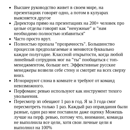
Высшее руководство живет в своем мире, на
презентациях говорят одно, а потом в кулуарах
выясняется другое
Директора прямо на презентациях на 200+ человек про
целые отделы говорят как "ненужные" и "нам
необходимо полностью избавиться"
Часто просто врут.
Полностью пропала "прозрачность". Большинство
процессов предполагаемые и меняются буквально
каждое полугодие. Классной открытости, когда любой
линейный сотрудник мог на "ты" пообщаться с топ-
менеджментом, больше нет. Эффективные русские
менеджеры возвели себе стену и смотрят на всех сверху
вниз.
Игнорируют слона в комнате и требуют от команд
невозможного.
Перфоманс ревью используют как инструмент тихого
увольнения.
Пересмотр зп обещают 1 раз в год. Я за 3 года смог
пересмотреть только 1 раз. Каждый раз оправдания были
разные, один раз мне поставили даже оценку Можешь
лучше на перф. ревью, потому что, внимание, команда
не выполнила все цели, хотя свои личные цели я
выполнил на 100%