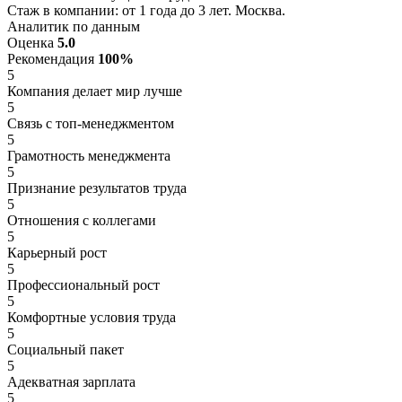
Стаж в компании: от 1 года до 3 лет. Москва.
Аналитик по данным
Оценка
5.0
Рекомендация
100%
5
Компания делает мир лучше
5
Связь с топ-менеджментом
5
Грамотность менеджмента
5
Признание результатов труда
5
Отношения с коллегами
5
Карьерный рост
5
Профессиональный рост
5
Комфортные условия труда
5
Социальный пакет
5
Адекватная зарплата
5