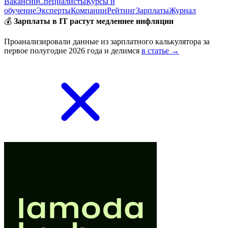
Вакансии
Специалисты
Курсы и
обучение
Эксперты
Компании
Рейтинг
Зарплаты
Журнал
💰
Зарплаты в IT растут медленнее инфляции
Проанализировали данные из зарплатного калькулятора за
первое полугодие 2026 года и делимся
в статье →