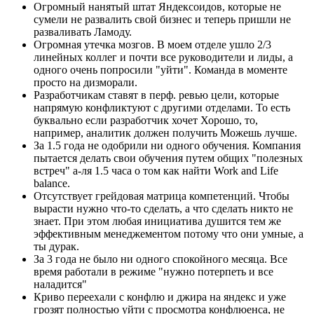
Огромный нанятый штат Яндексоидов, которые не
сумели не развалить свой бизнес и теперь пришли не
разваливать Ламоду.
Огромная утечка мозгов. В моем отделе ушло 2/3
линейных коллег и почти все руководители и лиды, а
одного очень попросили "уйти". Команда в моменте
просто на дизморали.
Разработчикам ставят в перф. ревью цели, которые
напрямую конфликтуют с другими отделами. То есть
буквально если разработчик хочет Хорошо, то,
например, аналитик должен получить Можешь лучше.
За 1.5 года не одобрили ни одного обучения. Компания
пытается делать свои обучения путем общих "полезных
встреч" а-ля 1.5 часа о том как найти Work and Life
balance.
Отсутствует грейдовая матрица компетенций. Чтобы
вырасти нужно что-то сделать, а что сделать никто не
знает. При этом любая инициатива душится тем же
эффективным менеджементом потому что они умные, а
ты дурак.
За 3 года не было ни одного спокойного месяца. Все
время работали в режиме "нужно потерпеть и все
наладится"
Криво переехали с конфлю и джира на яндекс и уже
грозят полностью уйти с просмотра конфлюенса, не