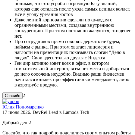
понимая, что это угробит огромную Базу знаний,
которая еще осталась после ухода самых ценных коллег.
Все в угоду урезания костов
Даже летний корпоратив сделали по qr-кодам с
ограниченными местами, создавая внутреннюю
конкуренцию. При этом постоянно жалуются, что денег
нет.
Про сотрудников прямо говорят: держать не будем,
наймем с рынка. При этом хватает лицемерия и
наглости на презентациях показывать слоган "Дело в
людях". Свои здесь только друзья с Яндекса
Ген дир активно зовет всех в офис, в котором
отвратительный интернет, всем нет места и добираться
до него оооочень неудобно. Видимо рашн бизнесмен
начитался книжек про эффективный менеджмент, либо
в аэротрубе продуло.
2
Юлия Пономаренко
17 июля 2026. DevRel Lead в Lamoda Tech
Добрый день!
Спасибо, что так подробно поделились своим опытом работы