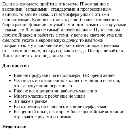
Если вы ожидаете прийти в открытую IT компанию с
высокими "западными" стандартами и прогрессивным
вайбом, то вам не сюда. Эта атмосфера ушла с отцами
основателями. Если вы готовы к рашн-бизнес отношению,
бюрократии, фальшивым улыбкам и познакомиться с крутыми
людьми, то Ламода не самый плохой вариант. Ну и если вы
любите Яндекс и работать с теми, у кого не хватило ума или
смелости уехать в европейскую дочку, то вам тоже
понравится. Ну а вообще не верьте только положительным
отзывам и оценкам, их крутят, как и везде. Поспрашивайте в
Линктдыне тех, кто недавно ушел.
Достоинства
Еще не профуканы все полимеры, HR бренд живет
Честность по отношению к клиентам, видно изнутри,
что за репутацию переживают
Еще не всем запретили работать удаленно
Много классных ребят еще не ушли
ЗП даже в рынке
Есть премии, но с нюансом в виде перф. ревью
Бесценный опыт, с которым более достойные компании
отрывают с руками и ногами.
Недостатки