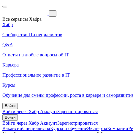
Все сервисы Хабра
Хабр
Сообщество IT-специалистов
Q&A
Ответы на любые вопросы об IT
Карьера
Профессиональное развитие в IT
Курсы
Обучение для смены профессии, роста в карьере и саморазвити
Войти
Войти через Хабр Аккаунт
Зарегистрироваться
Войти
Войти через Хабр Аккаунт
Зарегистрироваться
Вакансии
Специалисты
Курсы и обучение
Эксперты
Компании
Р