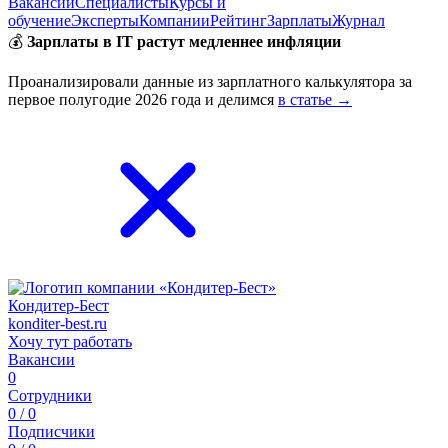
Вакансии
Специалисты
Курсы и
обучение
Эксперты
Компании
Рейтинг
Зарплаты
Журнал
💰
Зарплаты в IT растут медленнее инфляции
Проанализировали данные из зарплатного калькулятора за
первое полугодие 2026 года и делимся
в статье →
Кондитер-Бест
konditer-best.ru
Хочу тут работать
Вакансии
0
Сотрудники
0 / 0
Подписчики