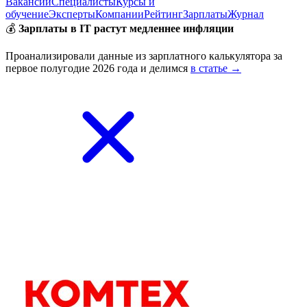
Вакансии
Специалисты
Курсы и
обучение
Эксперты
Компании
Рейтинг
Зарплаты
Журнал
💰
Зарплаты в IT растут медленнее инфляции
Проанализировали данные из зарплатного калькулятора за
первое полугодие 2026 года и делимся
в статье →