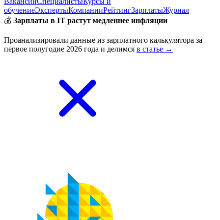
Вакансии
Специалисты
Курсы и
обучение
Эксперты
Компании
Рейтинг
Зарплаты
Журнал
💰
Зарплаты в IT растут медленнее инфляции
Проанализировали данные из зарплатного калькулятора за
первое полугодие 2026 года и делимся
в статье →