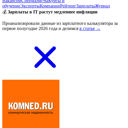
Вакансии
Специалисты
Курсы и
обучение
Эксперты
Компании
Рейтинг
Зарплаты
Журнал
💰
Зарплаты в IT растут медленнее инфляции
Проанализировали данные из зарплатного калькулятора за
первое полугодие 2026 года и делимся
в статье →