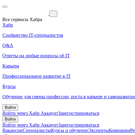
Все сервисы Хабра
Хабр
Сообщество IT-специалистов
Q&A
Ответы на любые вопросы об IT
Карьера
Профессиональное развитие в IT
Курсы
Обучение для смены профессии, роста в карьере и саморазвити
Войти
Войти через Хабр Аккаунт
Зарегистрироваться
Войти
Войти через Хабр Аккаунт
Зарегистрироваться
Вакансии
Специалисты
Курсы и обучение
Эксперты
Компании
Р