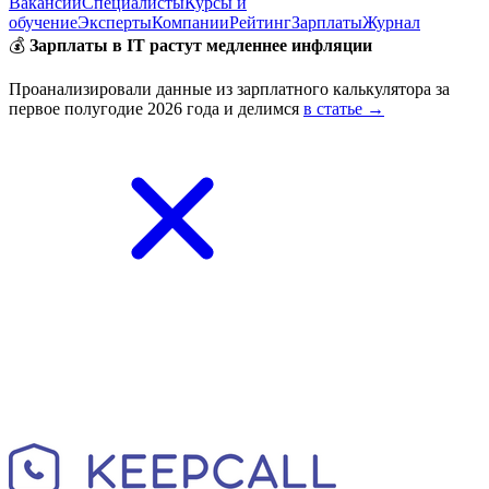
Вакансии
Специалисты
Курсы и
обучение
Эксперты
Компании
Рейтинг
Зарплаты
Журнал
💰
Зарплаты в IT растут медленнее инфляции
Проанализировали данные из зарплатного калькулятора за
первое полугодие 2026 года и делимся
в статье →