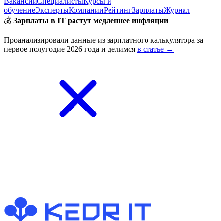
Вакансии
Специалисты
Курсы и
обучение
Эксперты
Компании
Рейтинг
Зарплаты
Журнал
💰
Зарплаты в IT растут медленнее инфляции
Проанализировали данные из зарплатного калькулятора за
первое полугодие 2026 года и делимся
в статье →