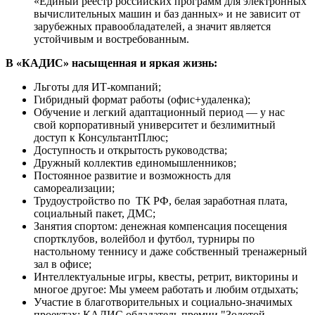
«Единый реестр российских программ для электронных
вычислительных машин и баз данных» и не зависит от
зарубежных правообладателей, а значит является
устойчивым и востребованным.
В «КАДИС» насыщенная и яркая жизнь:
Льготы для ИТ-компаний;
Гибридный формат работы (офис+удаленка);
Обучение и легкий адаптационный период — у нас
свой корпоративный университет и безлимитный
доступ к КонсультантПлюс;
Доступность и открытость руководства;
Дружный коллектив единомышленников;
Постоянное развитие и возможность для
самореализации;
Трудоустройство по ТК РФ, белая заработная плата,
социальный пакет, ДМС;
Занятия спортом: денежная компенсация посещения
спортклубов, волейбол и футбол, турниры по
настольному теннису и даже собственный тренажерный
зал в офисе;
Интеллектуальные игры, квесты, ретрит, викторины и
многое другое: Мы умеем работать и любим отдыхать;
Участие в благотворительных и социально-значимых
проектах: КАДИС обладатель премии "Золотой