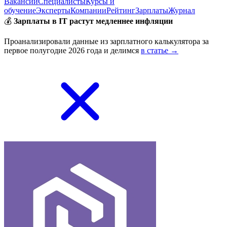
Вакансии
Специалисты
Курсы и
обучение
Эксперты
Компании
Рейтинг
Зарплаты
Журнал
💰
Зарплаты в IT растут медленнее инфляции
Проанализировали данные из зарплатного калькулятора за
первое полугодие 2026 года и делимся
в статье →