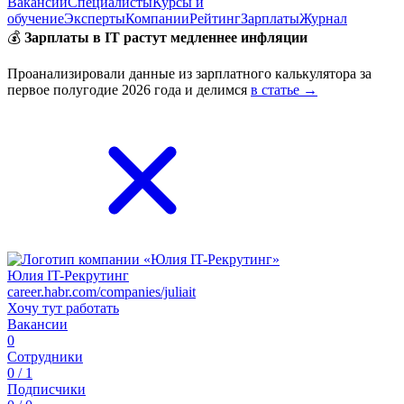
Вакансии
Специалисты
Курсы и
обучение
Эксперты
Компании
Рейтинг
Зарплаты
Журнал
💰
Зарплаты в IT растут медленнее инфляции
Проанализировали данные из зарплатного калькулятора за
первое полугодие 2026 года и делимся
в статье →
Юлия IT-Рекрутинг
career.habr.com/companies/juliait
Хочу тут работать
Вакансии
0
Сотрудники
0 / 1
Подписчики