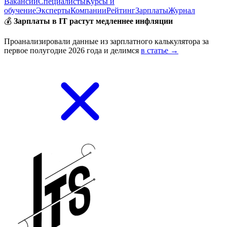
Вакансии
Специалисты
Курсы и
обучение
Эксперты
Компании
Рейтинг
Зарплаты
Журнал
💰
Зарплаты в IT растут медленнее инфляции
Проанализировали данные из зарплатного калькулятора за
первое полугодие 2026 года и делимся
в статье →