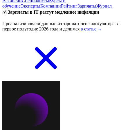
Вакансии
Специалисты
Курсы и
обучение
Эксперты
Компании
Рейтинг
Зарплаты
Журнал
💰
Зарплаты в IT растут медленнее инфляции
Проанализировали данные из зарплатного калькулятора за
первое полугодие 2026 года и делимся
в статье →