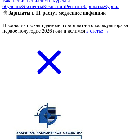
Вакансии
Специалисты
Курсы и
обучение
Эксперты
Компании
Рейтинг
Зарплаты
Журнал
💰
Зарплаты в IT растут медленнее инфляции
Проанализировали данные из зарплатного калькулятора за
первое полугодие 2026 года и делимся
в статье →