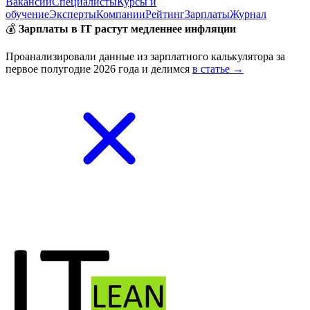
Вакансии
Специалисты
Курсы и
обучение
Эксперты
Компании
Рейтинг
Зарплаты
Журнал
💰
Зарплаты в IT растут медленнее инфляции
Проанализировали данные из зарплатного калькулятора за
первое полугодие 2026 года и делимся
в статье →