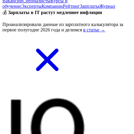
Вакансии
Специалисты
Курсы и
обучение
Эксперты
Компании
Рейтинг
Зарплаты
Журнал
💰
Зарплаты в IT растут медленнее инфляции
Проанализировали данные из зарплатного калькулятора за
первое полугодие 2026 года и делимся
в статье →