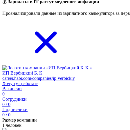
💰
Зарплаты в IT растут медленнее инфляции
Проанализировали данные из зарплатного калькулятора за перв
ИП Вербицкий Б. К.
career.habr.com/companies/ip-verbickiy
Хочу тут работать
Вакансии
0
Сотрудники
0 / 0
Подписчики
0 / 0
Размер компании
1 человек