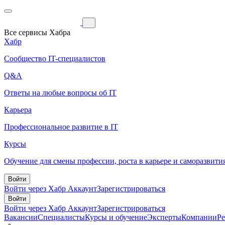
Все сервисы Хабра
Хабр
Сообщество IT-специалистов
Q&A
Ответы на любые вопросы об IT
Карьера
Профессиональное развитие в IT
Курсы
Обучение для смены профессии, роста в карьере и саморазвити
Войти
Войти через Хабр Аккаунт
Зарегистрироваться
Войти
Войти через Хабр Аккаунт
Зарегистрироваться
Вакансии
Специалисты
Курсы и обучение
Эксперты
Компании
Р