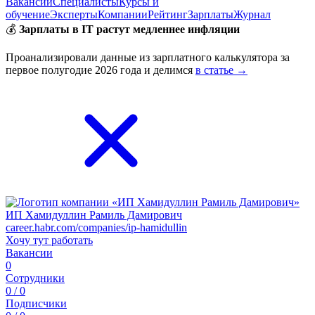
Вакансии
Специалисты
Курсы и
обучение
Эксперты
Компании
Рейтинг
Зарплаты
Журнал
💰
Зарплаты в IT растут медленнее инфляции
Проанализировали данные из зарплатного калькулятора за
первое полугодие 2026 года и делимся
в статье →
ИП Хамидуллин Рамиль Дамирович
career.habr.com/companies/ip-hamidullin
Хочу тут работать
Вакансии
0
Сотрудники
0 / 0
Подписчики