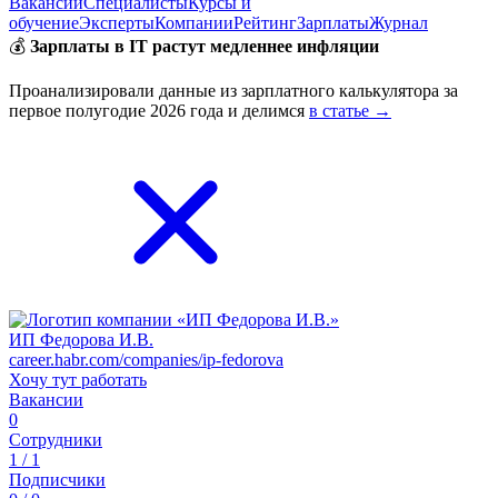
Вакансии
Специалисты
Курсы и
обучение
Эксперты
Компании
Рейтинг
Зарплаты
Журнал
💰
Зарплаты в IT растут медленнее инфляции
Проанализировали данные из зарплатного калькулятора за
первое полугодие 2026 года и делимся
в статье →
ИП Федорова И.В.
career.habr.com/companies/ip-fedorova
Хочу тут работать
Вакансии
0
Сотрудники
1 / 1
Подписчики