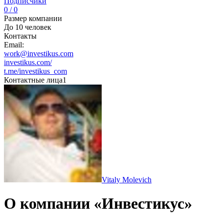
Подписчики
0 / 0
Размер компании
До 10 человек
Контакты
Email:
work@investikus.com
investikus.com/
t.me/investikus_com
Контактные лица
1
Vitaly Molevich
О компании «Инвестикус»