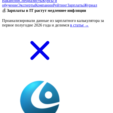
Вакансии
Специалисты
Курсы и
обучение
Эксперты
Компании
Рейтинг
Зарплаты
Журнал
💰
Зарплаты в IT растут медленнее инфляции
Проанализировали данные из зарплатного калькулятора за
первое полугодие 2026 года и делимся
в статье →