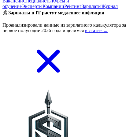
Вакансии
Специалисты
Курсы и
обучение
Эксперты
Компании
Рейтинг
Зарплаты
Журнал
💰
Зарплаты в IT растут медленнее инфляции
Проанализировали данные из зарплатного калькулятора за
первое полугодие 2026 года и делимся
в статье →