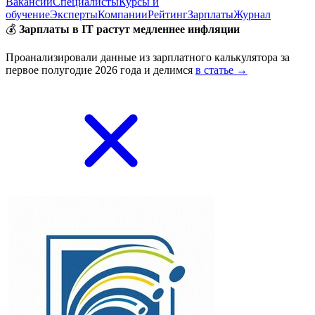
Вакансии
Специалисты
Курсы и
обучение
Эксперты
Компании
Рейтинг
Зарплаты
Журнал
💰
Зарплаты в IT растут медленнее инфляции
Проанализировали данные из зарплатного калькулятора за
первое полугодие 2026 года и делимся
в статье →