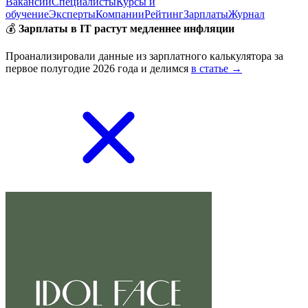
Вакансии
Специалисты
Курсы и
обучение
Эксперты
Компании
Рейтинг
Зарплаты
Журнал
💰
Зарплаты в IT растут медленнее инфляции
Проанализировали данные из зарплатного калькулятора за
первое полугодие 2026 года и делимся
в статье →