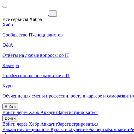
Все сервисы Хабра
Хабр
Сообщество IT-специалистов
Q&A
Ответы на любые вопросы об IT
Карьера
Профессиональное развитие в IT
Курсы
Обучение для смены профессии, роста в карьере и саморазвити
Войти
Войти через Хабр Аккаунт
Зарегистрироваться
Войти
Войти через Хабр Аккаунт
Зарегистрироваться
Вакансии
Специалисты
Курсы и обучение
Эксперты
Компании
Р