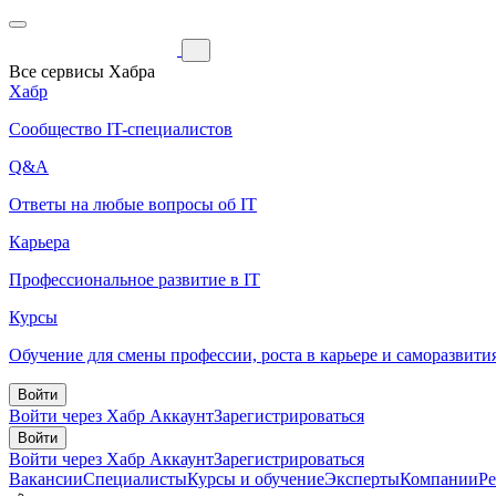
Все сервисы Хабра
Хабр
Сообщество IT-специалистов
Q&A
Ответы на любые вопросы об IT
Карьера
Профессиональное развитие в IT
Курсы
Обучение для смены профессии, роста в карьере и саморазвити
Войти
Войти через Хабр Аккаунт
Зарегистрироваться
Войти
Войти через Хабр Аккаунт
Зарегистрироваться
Вакансии
Специалисты
Курсы и обучение
Эксперты
Компании
Р