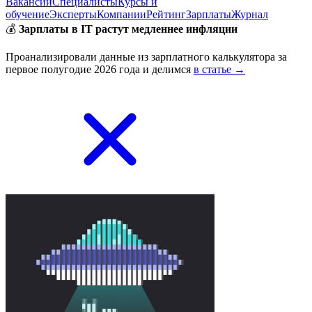
Вакансии
Специалисты
Курсы и
обучение
Эксперты
Компании
Рейтинг
Зарплаты
Журнал
💰
Зарплаты в IT растут медленнее инфляции
Проанализировали данные из зарплатного калькулятора за
первое полугодие 2026 года и делимся
в статье →