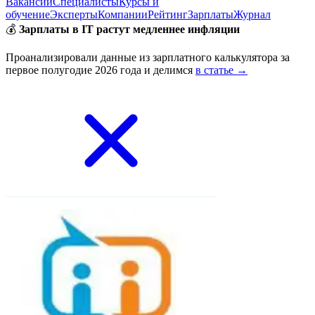
Вакансии
Специалисты
Курсы и
обучение
Эксперты
Компании
Рейтинг
Зарплаты
Журнал
💰
Зарплаты в IT растут медленнее инфляции
Проанализировали данные из зарплатного калькулятора за
первое полугодие 2026 года и делимся
в статье →