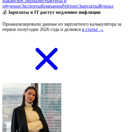
Вакансии
Специалисты
Курсы и
обучение
Эксперты
Компании
Рейтинг
Зарплаты
Журнал
💰
Зарплаты в IT растут медленнее инфляции
Проанализировали данные из зарплатного калькулятора за
первое полугодие 2026 года и делимся
в статье →