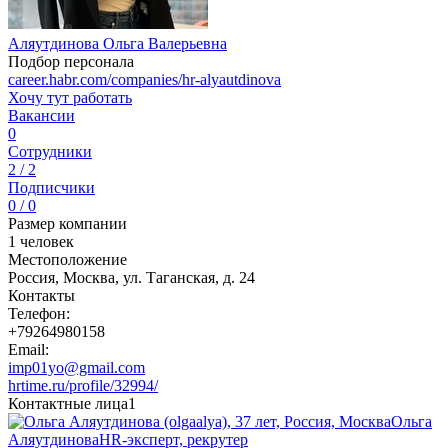
Аляутдинова Ольга Валерьевна
Подбор персонала
career.habr.com/companies/hr-alyautdinova
Хочу тут работать
Вакансии
0
Сотрудники
2 / 2
Подписчики
0 / 0
Размер компании
1 человек
Местоположение
Россия, Москва, ул. Таганская, д. 24
Контакты
Телефон:
+79264980158
Email:
imp01yo@gmail.com
hrtime.ru/profile/32994/
Контактные лица
1
Ольга
Аляутдинова
HR-эксперт, рекрутер