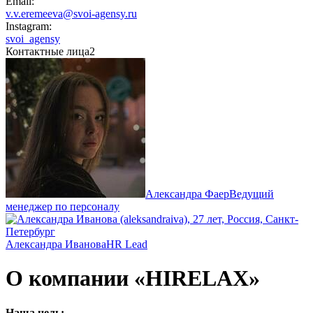
Email:
v.v.eremeeva@svoi-agensy.ru
Instagram:
svoi_agensy
Контактные лица
2
Александра Фаер
Ведущий
менеджер по персоналу
Александра Иванова
HR Lead
О компании «HIRELAX»
Наша цель: