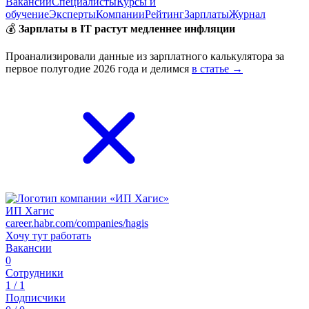
Вакансии
Специалисты
Курсы и
обучение
Эксперты
Компании
Рейтинг
Зарплаты
Журнал
💰
Зарплаты в IT растут медленнее инфляции
Проанализировали данные из зарплатного калькулятора за
первое полугодие 2026 года и делимся
в статье →
ИП Хагис
career.habr.com/companies/hagis
Хочу тут работать
Вакансии
0
Сотрудники
1 / 1
Подписчики