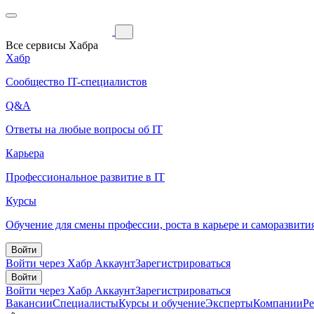
Все сервисы Хабра
Хабр
Сообщество IT-специалистов
Q&A
Ответы на любые вопросы об IT
Карьера
Профессиональное развитие в IT
Курсы
Обучение для смены профессии, роста в карьере и саморазвити
Войти
Войти через Хабр Аккаунт
Зарегистрироваться
Войти
Войти через Хабр Аккаунт
Зарегистрироваться
Вакансии
Специалисты
Курсы и обучение
Эксперты
Компании
Р