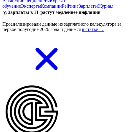
Вакансии
Специалисты
Курсы и
обучение
Эксперты
Компании
Рейтинг
Зарплаты
Журнал
💰
Зарплаты в IT растут медленнее инфляции
Проанализировали данные из зарплатного калькулятора за
первое полугодие 2026 года и делимся
в статье →