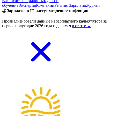
Вакансии
Специалисты
Курсы и
обучение
Эксперты
Компании
Рейтинг
Зарплаты
Журнал
💰
Зарплаты в IT растут медленнее инфляции
Проанализировали данные из зарплатного калькулятора за
первое полугодие 2026 года и делимся
в статье →